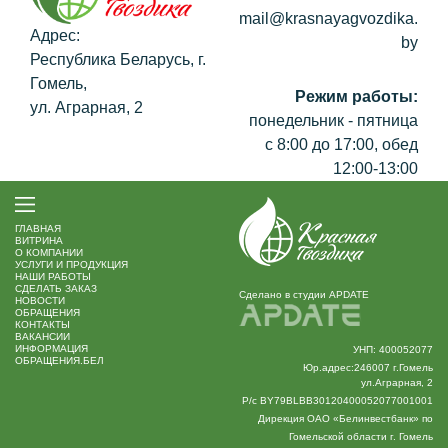
mail@krasnayagvozdika.
Адрес:
by
Республика Беларусь, г.
Гомель,
Режим работы:
ул. Аграрная, 2
понедельник - пятница
с 8:00 до 17:00, обед
12:00-13:00
ГЛАВНАЯ
ВИТРИНА
O КОМПАНИИ
УСЛУГИ И ПРОДУКЦИЯ
НАШИ РАБОТЫ
СДЕЛАТЬ ЗАКАЗ
Сделано в студии APDATE
НОВОСТИ
ОБРАЩЕНИЯ
КОНТАКТЫ
ВАКАНСИИ
ИНФОРМАЦИЯ
УНП: 400052077
ОБРАЩЕНИЯ.БЕЛ
Юр.адрес:246007 г.Гомель
ул.Аграрная, 2
Р/с BY79BLBB30120400052077001001
Дирекция ОАО «Белинвестбанк» по
Гомельской области г. Гомель