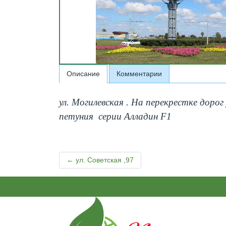
Описание
Комментарии
ул. Могилевская . На перекрестке доро
петуния серии Алладин F1
← ул. Советская ,97