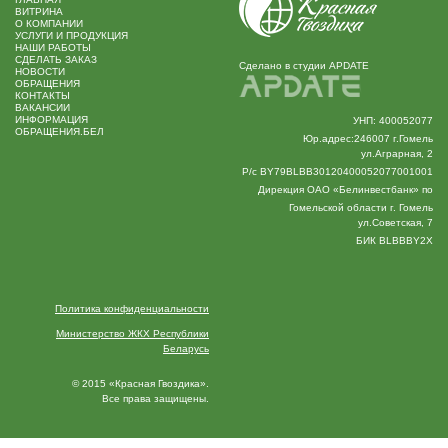
ВИТРИНА
O КОМПАНИИ
УСЛУГИ И ПРОДУКЦИЯ
НАШИ РАБОТЫ
СДЕЛАТЬ ЗАКАЗ
Сделано в студии APDATE
НОВОСТИ
ОБРАЩЕНИЯ
КОНТАКТЫ
ВАКАНСИИ
ИНФОРМАЦИЯ
УНП: 400052077
ОБРАЩЕНИЯ.БЕЛ
Юр.адрес:246007 г.Гомель
ул.Аграрная, 2
Р/с BY79BLBB30120400052077001001
Дирекция ОАО «Белинвестбанк» по
Гомельской области г. Гомель
ул.Советская, 7
БИК BLBBBY2X
Политика конфиденциальности
Министерство ЖКХ Республики
Беларусь
© 2015 «Красная Гвоздика».
Все права защищены.